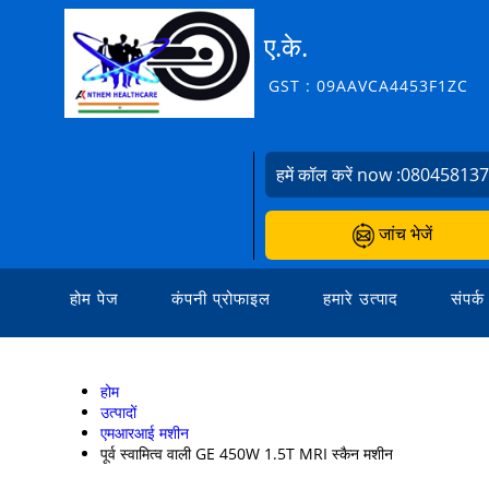
ए.के.
GST : 09AAVCA4453F1ZC
हमें कॉल करें now :
08045813
जांच भेजें
होम पेज
कंपनी प्रोफाइल
हमारे उत्पाद
संपर्क
होम
उत्पादों
एमआरआई मशीन
पूर्व स्वामित्व वाली GE 450W 1.5T MRI स्कैन मशीन