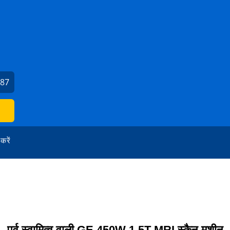
787
 करें
पूर्व स्वामित्व वाली GE 450W 1.5T MRI स्कैन मशीन